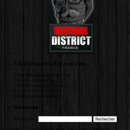
VIDEOSdePOLICE.com c’est…
3 000 000+ de pages vues / an
750 000+ visiteurs / an
130000+ abonnés facebook
Un site web créé en 2007
Merci pour votre fidélité !
Recherche
Rechercher :
Copyright © 2026 VIDEOS de POLICE .com - Vidéos et