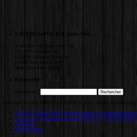
VIDEOSdePOLICE.com c’est…
3 000 000+ de pages vues / an
750 000+ visiteurs / an
130000+ abonnés facebook
Un site web créé en 2007
Merci pour votre fidélité !
Recherche
Rechercher :
Copyright © 2026 VIDEOS de POLICE .com - Vidéos et reportages sur
TACTICAL-DISTRICT.com la boutique d’équipements police
Création et Fabrication d’écussons POLICE – GENDARMER
Assistance
Nous contacter