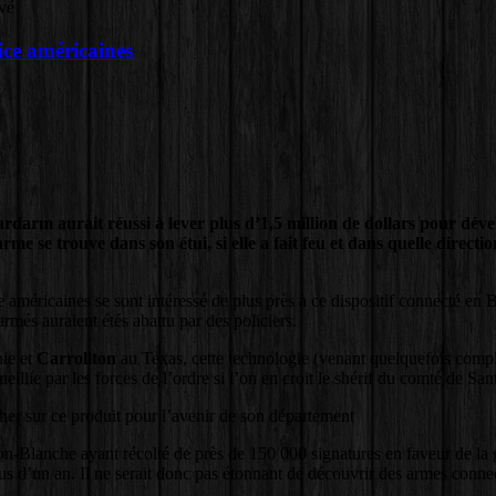
vé
ice américaines
Yardarm aurait réussi à lever plus d’1,5 million de dollars pour dé
me se trouve dans son étui, si elle a fait feu et dans quelle directio
dre américaines se sont intéressé de plus près à ce dispositif connecté 
rmés auraient étés abattu par des policiers.
nie et
Carrollton
au Texas, cette technologie (venant quelquefois complé
cueillie par les forces de l’ordre si l’on en croit le shérif du comté de S
her sur ce produit pour l’avenir de son département
n-Blanche ayant récolté de près de 150 000 signatures en faveur de la g
lus d’un an. Il ne serait donc pas étonnant de découvrir des armes conne