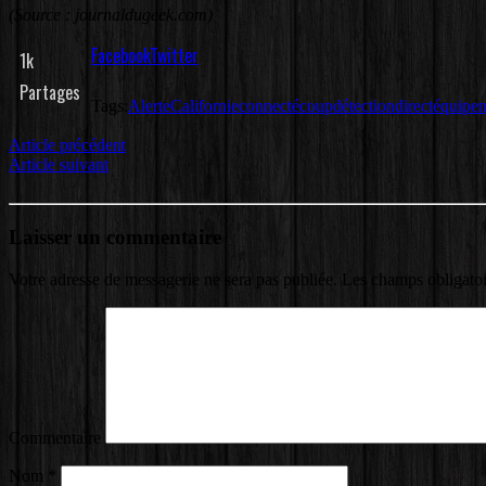
(Source : journaldugeek.com)
Facebook
Twitter
1k
Partages
Tags:
Alerte
Californie
connecté
coup
détection
direct
équipe
Article précédent
Article suivant
Laisser un commentaire
Votre adresse de messagerie ne sera pas publiée.
Les champs obligatoi
Commentaire
Nom
*