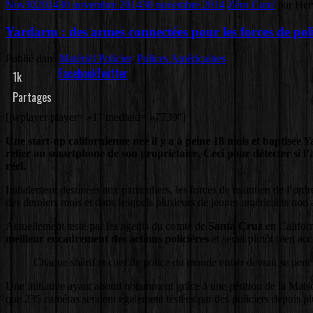
Nov
30
2014
30 novembre 2014
30 novembre 2014
Zéro
Com'
par
Her
Yardarm : des armes connectées pour les forces de pol
Publié dans
Matériel Policier
,
Polices Américaines
Facebook
Twitter
1k
Partages
[jwplayer player= »1″ mediaid= »7739″]
Une start-up californienne née il y a à peine 18 mois et baptisée 
relier au smartphone de son propriétaire. Ceci pour détecter si l’ar
réel.
Initialement destinées aux particuliers, les forces de maintien de l’or
des derniers mois et dans lesquels plusieurs de jeunes américains non a
Actuellement testé par les agents du comté de
Santa Cruz
en Califor
meilleur encadrement des actions policières
et serait plutôt bien ac
Chaque shérif et chef de police du monde entier devrait se penc
Une initiative ayant abouti notamment grâce à une pétition de la Maiso
que 235 caméras seraient également testées par des policiers depuis p