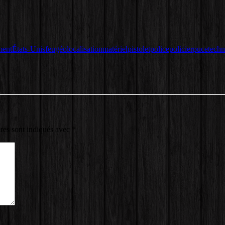
ment
États-Unis
feu
géolocalisation
matériel
pistolet
police
policier
puce
techn
res sont indiqués avec
*