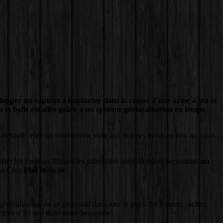
velopper un capteur à implanter dans la crosse d’une arme à feu et
n la balle est allée grâce à un système géolocalisation en temps
en Bluetooth avec un smartphone suite aux drames ayant eu lieu au cours
ter les caméras filmant les patrouilles quotidiennes) permettrait
un
anta Cruz
Phil Wowak
:
énéralisation de ce dispositif dans tout le pays. En France, sachez
ctées d’ici peu dans notre hexagone.