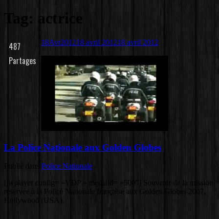
Tag: actrice
18
Avr
2012
18 avril 2012
18 avril 2012
487
Partages
La Police Nationale aux Golden Globes
Publié dans
Police Nationale
[jwplayer config= »VDP » mediaid= »500″] Souvenir de la mission
réservée à la Police Nationale française aux Golden Globes 2007,
Hollywood (USA).