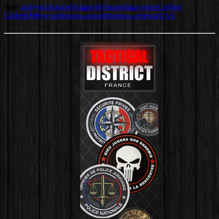
Tags:
acteur
actrice
américaine
cérémonie
deux-roues
Golden
Globes
Hollywood
mission
motard
moto
souvenir
star
USA