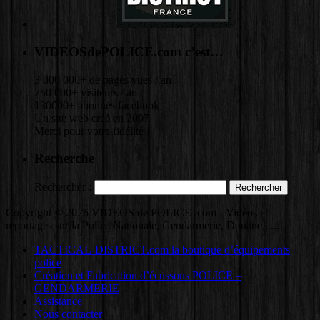
VIDEOSdePOLICE.com c’est…
3 000 000+ de pages vues / an
750 000+ visiteurs / an
130000+ abonnés facebook
Un site web créé en 2007
Merci pour votre fidélité !
Recherche
Rechercher :
Copyright © 2026 VIDEOS de POLICE .com - Vidéos et
reportages sur la Police Nationale, Gendarmerie, Douane, ....
TACTICAL-DISTRICT.com la boutique d’équipements
police
Création et Fabrication d’écussons POLICE –
GENDARMERIE
Assistance
Nous contacter