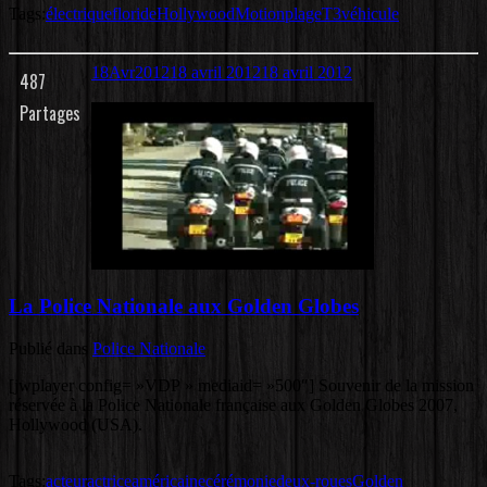
Tags:
électrique
floride
Hollywood
Motion
plage
T3
véhicule
18
Avr
2012
18 avril 2012
18 avril 2012
487
Partages
La Police Nationale aux Golden Globes
Publié dans
Police Nationale
[jwplayer config= »VDP » mediaid= »500″] Souvenir de la mission
réservée à la Police Nationale française aux Golden Globes 2007,
Hollywood (USA).
Tags:
acteur
actrice
américaine
cérémonie
deux-roues
Golden