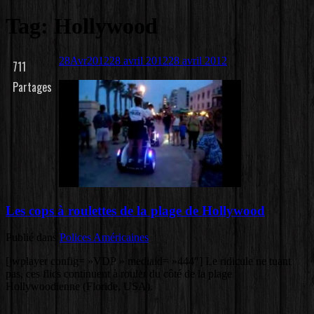
Tag: Hollywood
28
Avr
2012
28 avril 2012
28 avril 2012
711
Partages
Les cops à roulettes de la plage de Hollywood
Publié dans
Polices Américaines
[jwplayer config= »VDP » mediaid= »444″] Le ridicule ne tuant
pas, ces flics continuent à rouler du côté de la plage
Hollywoodienne (Floride, USA).