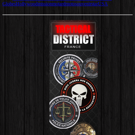
Globes
Hollywood
mission
motard
moto
souvenir
star
USA