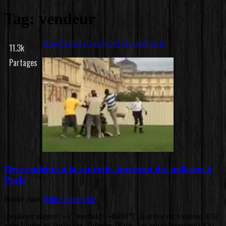
Tag: vendeur
10
Août
2015
10 août 2015
10 août 2015
11.3k
Partages
Des vendeurs à la sauvette agressent des policiers à
Paris
Publié dans
Police Nationale
[jwplayer player= »1″ mediaid= »8490″] La scène est violente. Elle
a été filmée au Jardin des Tuileries (Paris, 1er arrondissement). On