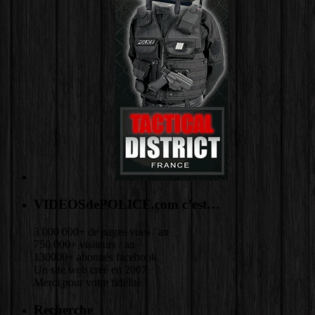
VIDEOSdePOLICE.com c’est…
3 000 000+ de pages vues / an
750 000+ visiteurs / an
130000+ abonnés facebook
Un site web créé en 2007
Merci pour votre fidélité !
Recherche