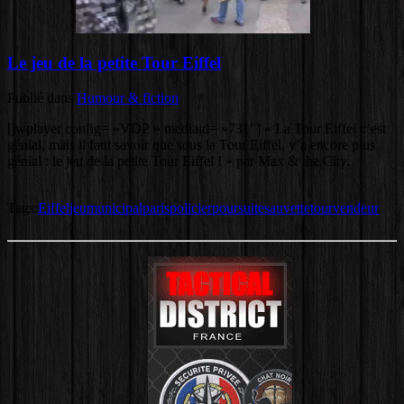
Le jeu de la petite Tour Eiffel
Publié dans
Humour & fiction
[jwplayer config= »VDP » mediaid= »731″] « La Tour Eiffel c’est
génial, mais il faut savoir que sous la Tour Eiffel, y’a encore plus
génial : le jeu de la petite Tour Eiffel ! » par Max & the City.
Tags:
Eiffel
jeu
municipal
paris
policier
poursuite
sauvette
tour
vendeur