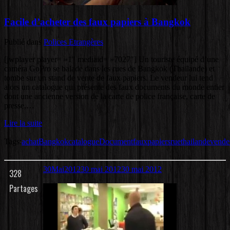
Facile d’acheter des faux papiers à Bangkok
Publié dans
Polices Etrangères
[jwplayer player= »1″ mediaid= »7027″] Un touriste équipé d’une
caméra GoPro se balade dans les rues de Bangkok (Thaïlande) et
tombe sur un stand de vente de faux papiers. Le vendeur lui tend
alors un catalogue qui présente des faux documents du monde entier
dont une ancienne version de la carte de police française, carte de
presse,…
Lire la suite
Tags:
achat
Bangkok
catalogue
Document
faux
papiers
rue
thailande
vende
30
Mai
2012
30 mai 2012
30 mai 2012
328
Partages