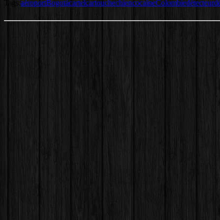
Tags:
aéroport
Bogotà
cartel
cartouche
chien
cocaïne
Colombie
détecteur
d