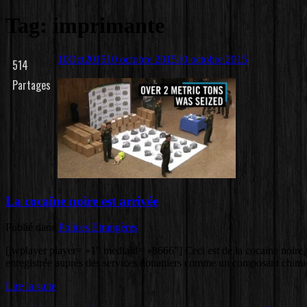
Tag: imprimante
10
Oct
2015
10 octobre 2015
10 octobre 2015
514
Partages
La cocaïne noire est arrivée
Publié dans
Polices Etrangères
[jwplayer player= »1″ mediaid= »8666″] Ceci est de la cocaïne noire, o
enregistrée auprès des services douaniers comme un composant chimiq
Lire la suite