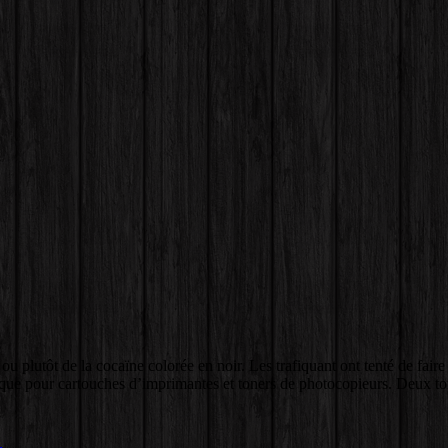
u plutôt de la cocaïne colorée en noir. Les trafiquant ont tenté de fair
ue pour cartouches d’imprimantes et toners de photocopieurs. Deux to