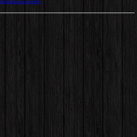
péfiant
stups
toner
trafic