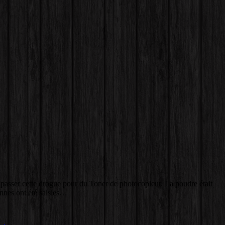
e passer cette drogue pour du Toner de photocopieur. La poudre était
nnes ont été saisies…