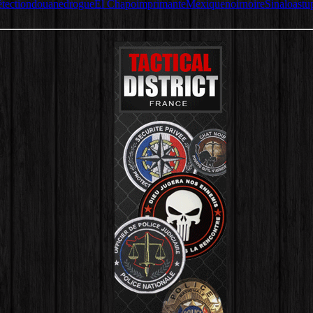
étection
douane
drogue
El Chapo
imprimante
Mexique
noir
noire
Sinaloa
stu