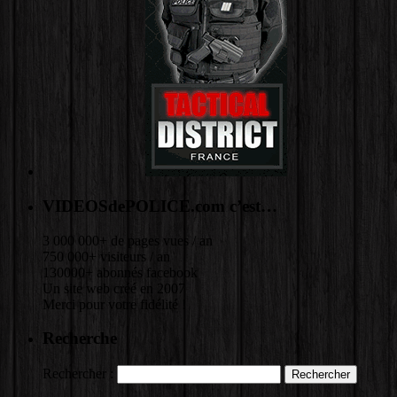
VIDEOSdePOLICE.com c’est…
3 000 000+ de pages vues / an
750 000+ visiteurs / an
130000+ abonnés facebook
Un site web créé en 2007
Merci pour votre fidélité !
Recherche
Rechercher :