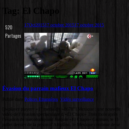
Tag: El Chapo
17
Oct
2015
17 octobre 2015
17 octobre 2015
520
Partages
Évasion du parrain mafieux El Chapo
Publié dans
Polices Etrangères
,
Vidéo surveillance
[jwplayer player= »1″ mediaid= »8678″] Mexique : une nouvelle
vidéo de l’évasion spectaculaire d’«El Chapo» Trois mois après
l’évasion du narcotrafiquant Joaquin «El Chapo» Guzman, le 11
juillet dernier de la prison d’Altiplano, le Mexique continue de se