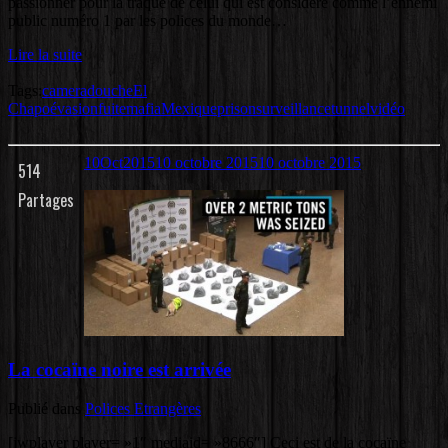
passionner pour la traque de celui qui est considéré comme l’ennemi
public numéro 1 par les polices du monde…
Lire la suite
Tags:
camera
douche
El
Chapo
évasion
fuite
mafia
Mexique
prison
surveillance
tunnel
vidéo
10
Oct
2015
10 octobre 2015
10 octobre 2015
514
Partages
La cocaïne noire est arrivée
Publié dans
Polices Etrangères
[jwplayer player= »1″ mediaid= »8666″] Ceci est de la cocaïne