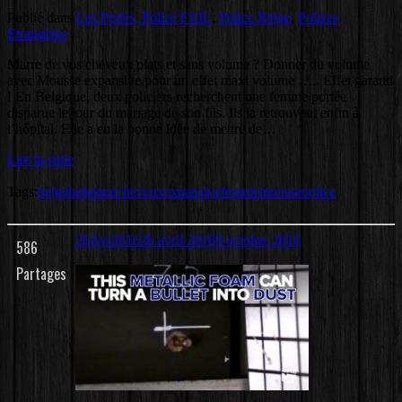
Publié dans
Les Perles, Police FAIL
,
Police Belge
,
Polices
Etrangères
Marre de vos cheveux plats et sans volume ? Donner du volume
avec Mousse expansive pour un effet maxi volume ….. Effet garanti
! En Belgique, deux policiers recherchent une femme portée
disparue le jour du mariage de son fils. Ils la retrouvent enfin à
l’hôpital. Elle a eu la bonne idée de mettre de…
Lire la suite
Tags:
belge
belgique
cheveux
expansive
femme
mousse
police
26
Avr
2016
26 avril 2016
9 octobre 2016
586
Partages