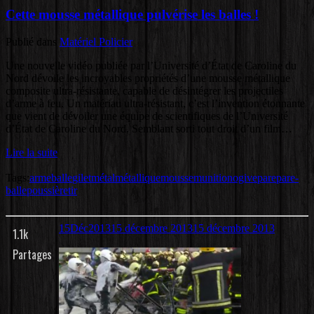
Cette mousse métallique pulvérise les balles !
Publié dans
Matériel Policier
Une nouvelle vidéo publiée par l’Université d’État de Caroline du
Nord dévoile les incroyables propriétés d’une mousse métallique
composite ultra-résistante, capable de désintégrer les projectiles
d’arme à feu. Un matériau ultra-résistant, c’est l’invention étonnante
que vient de dévoiler une équipe de scientifiques de l’Université
d’État de Caroline du Nord. Semblant sorti tout droit d’un film…
Lire la suite
Tags:
arme
balle
gilet
métal
métallique
mousse
munition
ogive
pare
pare-
balle
poussière
tir
15
Déc
2013
15 décembre 2013
15 décembre 2013
1.1k
Partages