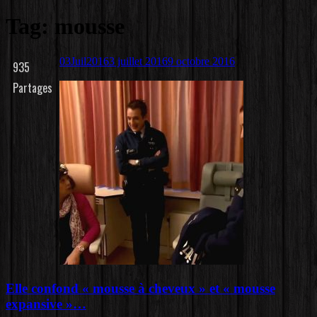
Tag: mousse
03
Juil
2016
3 juillet 2016
9 octobre 2016
935
Partages
Elle confond « mousse à cheveux » et « mousse
expansive »…