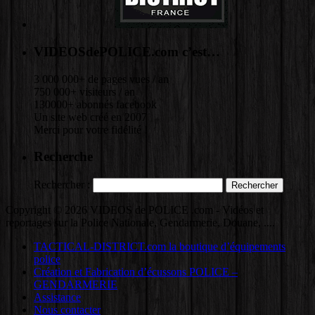
VIDEOSdePOLICE.com c’est…
3 000 000+ de pages vues / an
750 000+ visiteurs / an
130000+ abonnés facebook
Un site web créé en 2007
Merci pour votre fidélité !
Recherche
Rechercher :
Copyright © 2026 VIDEOS de POLICE .com - Vidéos et
reportages sur la Police Nationale, Gendarmerie, Douane, ....
TACTICAL-DISTRICT.com la boutique d’équipements
police
Création et Fabrication d’écussons POLICE –
GENDARMERIE
Assistance
Nous contacter