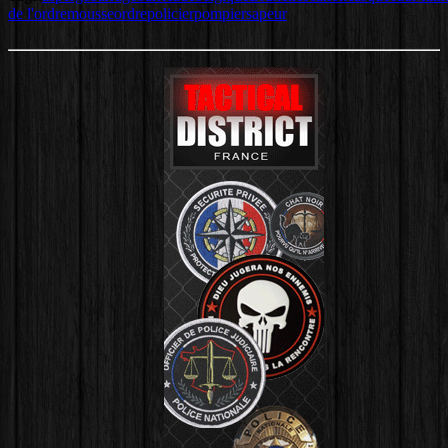
de l'ordre
mousse
ordre
policier
pompier
sapeur